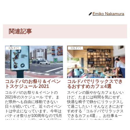
Emiko Nakamura
関連記事
コルドバ
コルドバ
コルドバのお祭り＆イベン
コルドバでリラックスでき
トスケジュール 2021
るおすすめカフェ4選
コルドバのお祭り＆イベントの
スペインの賑やかなカフェもいい
2021年のスケジュール です。ま
けど、たまには時間を気にせず、
だ県外へも自由に移動できない
快適な椅子で静かにリラックスし
日々が続いていて、近々のイベン
て過ごしたい！そんなときにおす
トは中止になっています。今年は
すめする「コルドバでリラックス
パティオ祭りが100周年なので5月
できるカフェ4選」。お仕事＆一
にはなんとかお祝いできる状況に
人旅の方にもおすすめです♪
なればいいのですが。そのパティ
オ祭りの動画も貼っておきますの