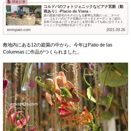
コルドバのフォトジェニックなビアナ宮殿（動
画あり）‐Placio de Viana ‐
昔の貴族の邸宅のモデルとなる豪華な宮殿だった、スペイ
ン・コルドバのビアナ宮殿のパティオとガーデン をご紹介。
全部で12あるパティオはどこを切り取っても絵になりフォト
ジェニックな空間が広がっています♪
emispain.com
2021.03.26
敷地内にある12の庭園の中から、今年はPatio de las
Columnas に作品がつくられました。