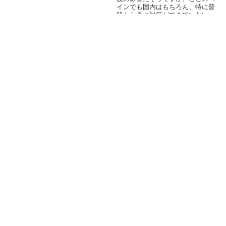
ガに1号店が...
インでも国内はもちろん、特に普
段から暑さ対策ができていない
（必要がな...