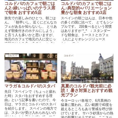
コルドバのカフェで朝ごは
コルドバのカフェで朝ごは
ん2♪緑いっぱいのテラス席
ん♪典型的+バリエーション
で朝食 おすすめ5店
豊かな朝食 おすすめ3店
旅先での楽しみのひとつ、朝ごは
スペインの朝ごはんは、日本や他
ん。 「朝早いし、近くにどんなカ
の多くの国に比べて、 とてもシン
フェがあるか知らないし、 とりあ
プルです。 2回食べるという習慣
えず朝食付きのホテルにしよう」
はありますが *_* ↓ スタンダー
と言う人も多いかと思いますが、
ドな朝食は、トーストとカフェ
地元のカフェで地元の人に交じっ
（人によりオレンジジュース
て朝ごはんを食べるのも、 いろい
も）。 スペ...
ろ...
コルドバ
コルドバ
マラガ＆コルドバのスタバ
真夏のコルドバ観光前に必
読！ 暑さ対策とおすすめ観
先日『スペインで（ちょっと疲れ
光プラン
た時）スタバをおすすめする理
由』という記事を書いたので、今
今ヨーロッパ各地で、6月異例の
日は、マラガとコルドバのスタバ
猛暑に襲われ、広い範囲で40度を
を紹介します。 スペインの地方で
超えるところもあり警戒を呼び掛
は、スタバが受け入れられないの
けています。 サハラ砂漠からの熱
ではないかと言われていて、マラ
波の影響だそうですが、ここスペ