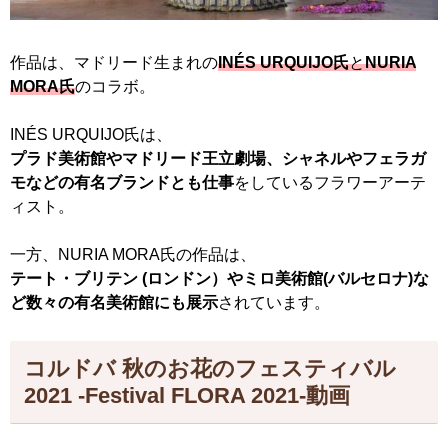
作品は、マドリード生まれの
INÉS URQUIJO氏
と
NURIA
MORA氏
のコラボ。
INÉS URQUIJO氏は、
プラド美術館やマドリード王立劇場、シャネルやフェラガ
モなどの有名ブランドとも仕事
をしているフラワーアーテ
ィスト。
一方、NURIA MORA氏の作品は、
テート・ブリテン (ロンドン）やミロ美術館(バルセロナ)な
ど数々の有名美術館にも展示
されています。
コルドバ 秋のお花のフェスティバル
2021 -Festival FLORA 2021-動画