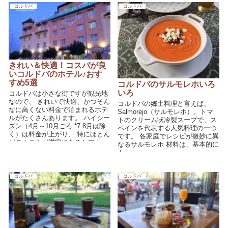
で、お家から雰囲気をお楽しみく
コルドバ
コルドバ
ださい♪
きれい＆快適！コスパが良
いコルドバのホテル♪おす
すめ5選
コルドバのサルモレホいろ
いろ
コルドバは小さな街ですが観光地
なので、 きれいで快適、かつそん
コルドバの郷土料理と言えば、
なに高くない料金で泊まれるホテ
Salmorejo（サルモレホ）。トマ
ルがたくさんあります。 ハイシー
トのクリーム状冷製スープで、ス
ズン（4月～10月ごろ *7.8月は除
ペインを代表する人気料理の一つ
く）は料金が上がり、 特にほとん
です。 各家庭でレシピが微妙に異
どのホテルが満室になるセマナ・
なるサルモレホ 材料は、基本的に
サンタ...
ト...
コルドバ
コルドバ