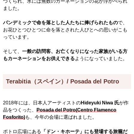
つくられ、水には無数のカーネーションの花が浮かべられ
ました。
パンデミックで命を落とした人たちに捧げられたもの
で、
お花ひとつひとつに命を落とされた人びとへの思いがこも
っています。
そして、
一般の訪問客、お亡くなりになった家族がいる方
もカーネーションをお供えできる
ようになっていました。
Terabitia（スペイン）/ Posada del Potro
2018年には、日本人アーティストの
Hideyuki Niwa 氏
が作
品をつくった、
Posada del Potro(Centro Flamenco
Fosforito)
も、今年の会場に選ばれました。
ポトロ広場にある
「ドン・キホーテ」にも登場する旅籠だ