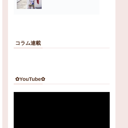
コラム連載
✿YouTube✿
動
画
プ
レ