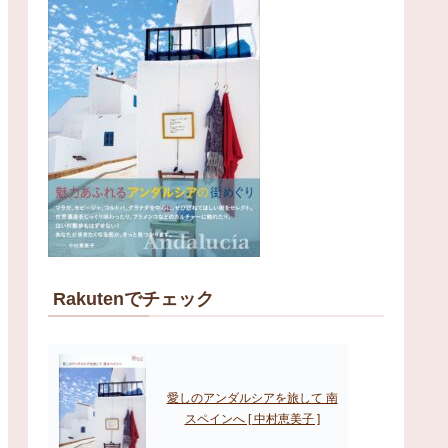
Rakutenでチェック
愛しのアンダルシアを旅して 南
スペインへ [ 中村恵美子 ]