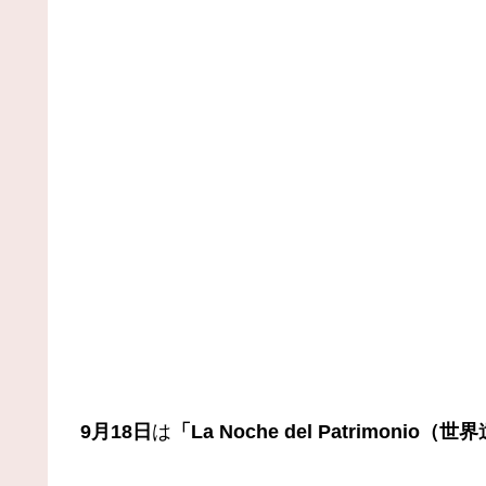
9月18日
は
「La Noche del Patrimonio