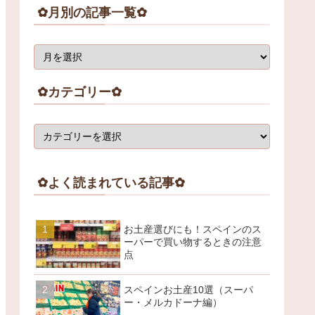
✿月別の記事一覧✿
✿カテゴリー✿
✿よく読まれている記事✿
お土産選びにも！スペインのス
ーパーで買い物するときの注意
点
スペインお土産10選（スーパ
ー・メルカドーナ編）