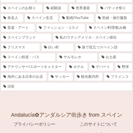
スペインのお祭り
経験談
世界遺産
パティオ祭り
有名人
スペイン生活
動画/YouTube
気候・旅行服装
音楽・アート
ファッション・コスメ
スペイン料理/飲み物
スペインブランド
私のラテンアメリカ・スペイン移住
クリスマス
白い村
旅で役立つスペイン語
スペイン鉄道・バス
サルモレホ
お土産
アナウンサー/スポーツキャスター
ホテル
デパート
野球
海外にある日本のお店
サッカー
観光案内所
フラメンコ
治安
Andalucía✿アンダルシア街歩き from スペイン
プライバシーポリシー
このサイトについて