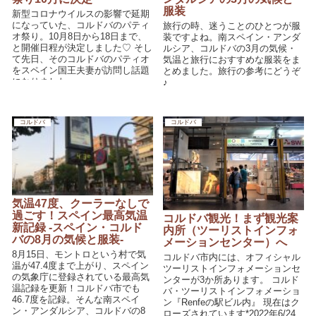
服装
新型コロナウイルスの影響で延期
になっていた、コルドバのパティ
旅行の時、迷うことのひとつが服
オ祭り。10月8日から18日まで、
装ですよね。南スペイン・アンダ
と開催日程が決定しました♡ そし
ルシア、コルドバの3月の気候・
て先日、そのコルドバのパティオ
気温と旅行におすすめな服装をま
をスペイン国王夫妻が訪問し話題
とめました。旅行の参考にどうぞ
になりました。
♪
コルドバ
コルドバ
気温47度、クーラーなしで
過ごす！スペイン最高気温
コルドバ観光！まず観光案
新記録 -スペイン・コルド
内所（ツーリストインフォ
バの8月の気候と服装-
メーションセンター）へ
8月15日、モントロという村で気
コルドバ市内には、オフィシャル
温が47.4度まで上がり、スペイン
ツーリストインフォメーションセ
の気象庁に登録されている最高気
ンターが3か所あります。 コルド
温記録を更新！コルドバ市でも
バ・ツーリストインフォメーショ
46.7度を記録。そんな南スペイ
ン『Renfeの駅ビル内』 現在はク
ン・アンダルシア、コルドバの8
ローズされています*2022年6/24