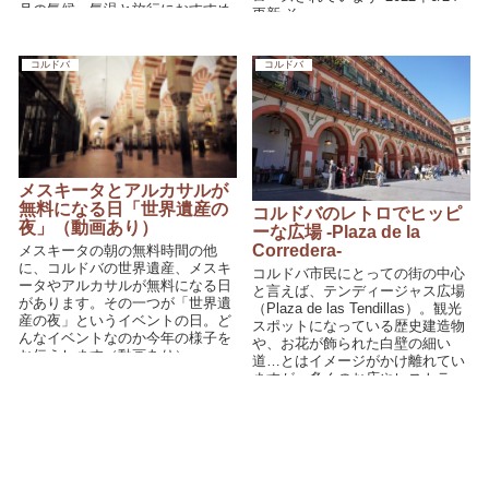
月の気候・気温と旅行におすすめ
更新 そ...
な服装をまとめました。旅行の参
考にどうぞ♪
コルドバ
コルドバ
メスキータとアルカサルが
無料になる日「世界遺産の
コルドバのレトロでヒッピ
夜」（動画あり）
ーな広場 -Plaza de la
Corredera-
メスキータの朝の無料時間の他
に、コルドバの世界遺産、メスキ
コルドバ市民にとっての街の中心
ータやアルカサルが無料になる日
と言えば、テンディージャス広場
があります。その一つが「世界遺
（Plaza de las Tendillas）。観光
産の夜」というイベントの日。ど
スポットになっている歴史建造物
んなイベントなのか今年の様子を
や、お花が飾られた白壁の細い
お伝えします（動画あり）♪
道…とはイメージがかけ離れてい
ますが、多くのお店やレストラ
ン、バ...