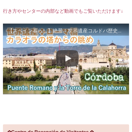
行き方やセンターの内部など動画でもご覧いただけます↓
【スペイン暮らし】絶景！世界遺産コルドバ歴史地区・ローマ橋＆カラオラの塔から眺める世界遺産‐ Córdoba, Spain-