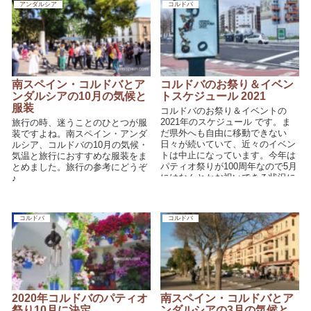
アンダルシア
コルドバ
南スペイン・コルドバとア
コルドバのお祭り＆イベン
ンダルシアの10月の気候と
トスケジュール 2021
服装
コルドバのお祭り＆イベントの
2021年のスケジュール です。ま
旅行の時、迷うことのひとつが服
だ県外へも自由に移動できない
装ですよね。南スペイン・アンダ
日々が続いていて、近々のイベン
ルシア、コルドバの10月の気候・
トは中止になっています。今年は
気温と旅行におすすめな服装をま
パティオ祭りが100周年なので5月
とめました。旅行の参考にどうぞ
にはなんとかお祝いできる状況に
♪
なればいいのですが。そのパティ
オ祭りの動画も貼っておきますの
で、お家から雰囲気をお楽しみく
コルドバ
コルドバ
ださい♪
2020年コルドバのパティオ
南スペイン・コルドバとア
祭り10月に決定
ンダルシアの3月の気候と