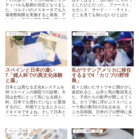
ティバルも延期が決定となりまし
としたひとだった。 ファースト、
た。コルドバのメスキータでも入
セカンド、サード・・・ライト。
場者数制限を実施すると発表。ア
どこを見ても知らないひとばか
ンダルシア州の感染者数も増えて
り。
きています。状況が日に日に変化
していますのでご注意ください。
スペインと日本
スペイン移住のきっかけ
スペインと日本の違い
私がラテンアメリカに移住
7「婦人科での異文化体験
するまで4「カリブの野球
と薬」
島」
日本とは異なる文化&システムを
延々と続いたサトウキビ畑が少し
持つスペインの病院での診察。今
途切れると、山羊と馬が数頭見え
回は女性にとって気になる婦人
た。子供たちの歓声が聞こえてく
科。日本でも慣れていないと緊張
る。カリブ海に浮かぶイスパニョ
するのに、外国でとなるとさらに
ーラ島の東3分の2を占める、ドミ
ドキドキですよね。そして日本と
ニカ共和国。日米のプロ野球に多
は名前や用量が異なるスペインの
くの選手を送り出すこの島を、初
お薬のお話です。
めて訪れたのは1997年1月だっ
た。
スペインと日本
スペイン移住・生活