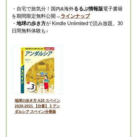
・自宅で旅気分！国内&海外
るるぶ情報版
電子書籍
を期間限定無料公開→
ラインナップ
・
地球の歩き方
が Kindle Unlimitedで読み放題。30
日間無料体験も↓
地球の歩き方 A20 スペイン
2020-2021 【分冊】 3 アン
ダルシア スペイン分冊版