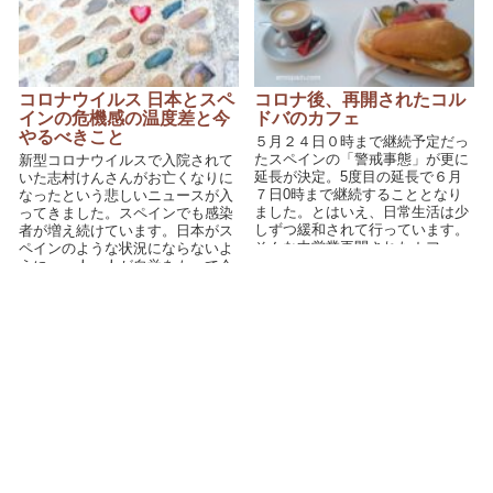
コロナウイルス 日本とスペ
コロナ後、再開されたコル
インの危機感の温度差と今
ドバのカフェ
やるべきこと
５月２４日０時まで継続予定だっ
たスペインの「警戒事態」が更に
新型コロナウイルスで入院されて
延長が決定。5度目の延長で６月
いた志村けんさんがお亡くなりに
７日0時まで継続することとなり
なったという悲しいニュースが入
ました。とはいえ、日常生活は少
ってきました。スペインでも感染
しずつ緩和されて行っています。
者が増え続けています。日本がス
そんな中営業再開されたカフェ。
ペインのような状況にならないよ
以前と異なりコロナと共存してい
うに、一人一人が自覚をもって今
く形が見られました。
やるべきことをやっていきましょ
う。政府や他人を批判している時
間はありません。感染拡大は待っ
てくれません。