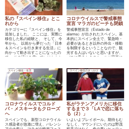
私の『スペイン移住』とこ
コロナウイルスで警戒事態
れから
宣言 マラガのビーチも閉鎖
カテゴリーに『スペイン移住』を
警戒事態宣言（Estado de
追加しました。 ここには、実際に
alarma）が出されたスペイン。基
移住した私の経験と、 そして、今
本的にスペイン全土で、緊急時・
年から、 以前から夢だった「日本
必要があるとき以外の外出・移動
＆スペインを行き来する生活」に
を制限するということなので、観
向かって動き出すことになったの
光する人はいないと思いますが、
で、 その辺りを書いていけたらと
バスに乗るときのルールが変更に
思っていま...
なったり、ビーチも閉鎖になって
いますので情報を記しておきま
す。
スペイン移住・生活
スペイン移住のきっかけ
コロナウイルスでコルド
私がラテンアメリカに移住
バ・メスキータもクローズ
するまで３「LAで恋に落ち
へ
る（2）」
スペインでも、新型コロナウイル
いよいよプレイボール。期待もむ
ス感染者が急激に増え、バレンシ
なしく、マウンドにいたのは野茂
アの火祭り、マラガの映画フェス
投手ではなく、色の黒いヒョロっ