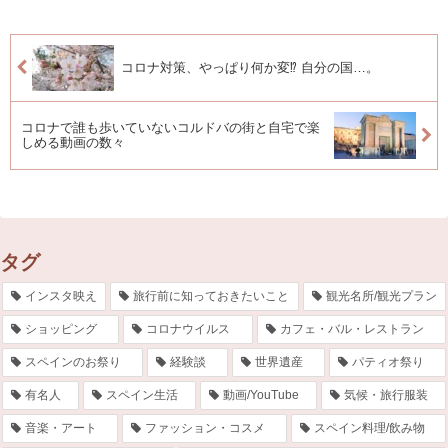
コロナ対策、やっぱり何か変⁉ 自分の国…。
コロナで誰も歩いていないコルドバの街と自宅で楽
しめる動画の数々
タグ
インスタ映え
旅行前に知っておきたいこと
観光名所/観光プラン
ショッピング
コロナウイルス
カフェ・バル・レストラン
スペインのお祭り
経験談
世界遺産
パティオ祭り
有名人
スペイン生活
動画/YouTube
気候・旅行服装
音楽・アート
ファッション・コスメ
スペイン料理/飲み物