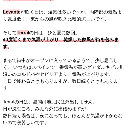
Levante
が吹く日は、湿気は多いですが、内陸部の気温よ
り数度低く、東からの風が吹き比較的涼しいです。
そして
Terral
の日は、ひと夏に数回。
40度近くまで気温が上がり、乾燥した熱風が街を包みま
す
。
まるで街中がオーブンに入っているようで、少し息苦し
く、 いつもはスペインで一番気温が高いグアダルキビル川
沿いのコルドバやセビリアより、気温が上がります。
一日で終わるときもありますが、数日続くときもありま
す。
Terralの日は、昼間は地元民は外出しません。
日が沈むころ、みんな外に出始めますが、
数日続く場合は、夜になっても、ほとんど気温が下がらな
いので寝苦しいです。