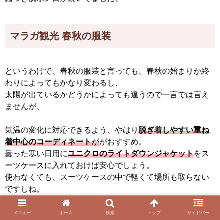
マラガ観光 春秋の服装
というわけで、春秋の服装と言っても、春秋の始まりか終
わりによってもかなり変わるし、
太陽が出ているかどうかによっても違うので一言では言え
ませんが、
気温の変化に対応できるよう、やはり
脱ぎ着しやすい重ね
着中心のコーディネート
が
がおすすめ。
曇った寒い日用に
ユニクロのライトダウンジャケット
をス
ーツケースに入れておけば安心でしょう。
使わなくても、スーツケースの中で軽くて場所も取らない
ですしね。
足元は日によってはサンダルでも大丈夫ですが、寒い日の
メニュー
ホーム
検索
トップ
サイドバー