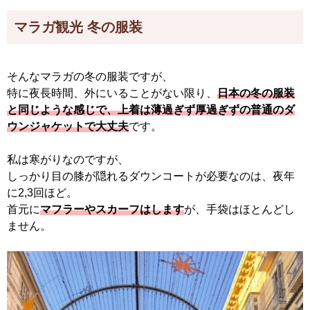
マラガ観光 冬の服装
そんなマラガの冬の服装ですが、
特に夜長時間、外にいることがない限り、
日本の冬の服装
と同じような感じで、上着は薄過ぎず厚過ぎずの普通のダ
ウンジャケットで大丈夫
です。
私は寒がりなのですが、
しっかり目の膝が隠れるダウンコートが必要なのは、夜年
に2,3回ほど。
首元に
マフラーやスカーフはします
が、手袋はほとんどし
ません。