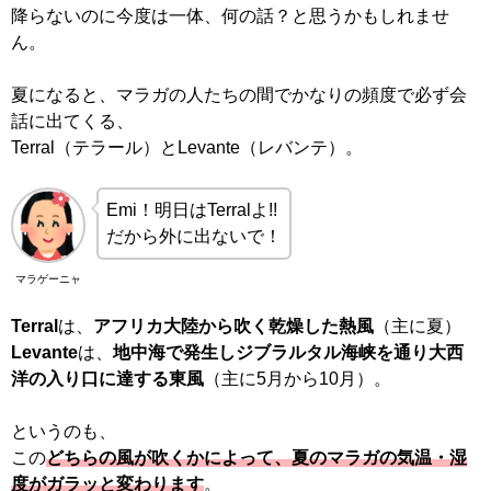
降らないのに今度は一体、何の話？と思うかもしれませ
ん。
夏になると、マラガの人たちの間でかなりの頻度で必ず会
話に出てくる、
Terral（テラール）とLevante（レバンテ）。
Emi！明日はTerralよ!!
だから外に出ないで！
マラゲーニャ
Terral
は、
アフリカ大陸から吹く乾燥した熱風
（主に夏）
Levante
は、
地中海で発生しジブラルタル海峡を通り大西
洋の入り口に達する東風
（主に5月から10月）。
というのも、
この
どちらの風が吹くかによって、夏のマラガの気温・湿
度がガラッと変わります
。