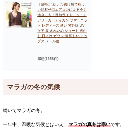
【薄軽】涼しげ♪透け感で程よ
い肌魅せ◎エアコンによる冷え
過ぎにも！長袖ライトニットエ
アリーカーディガン サマーニッ
ト レディース 薄い 紫外線 UV
ケア 夏 きれいめ ショート 透か
し 日よけ ガウン 海 涼しい トッ
プス メール便
感想(1358件)
マラガの冬の気候
続いてマラガの冬。
一年中、温暖な気候とはいえ、
マラガの真冬は寒い
です。