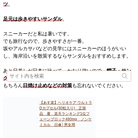
ツ
。
足元は歩きやすいサンダル
。
スニーカーだと私は暑いです。
でも旅行なので、歩きやすさが一番。
坂やアルカサバなどの見学にはスニーカーのほうがいい
し、海岸沿いを散策するならサンダルをおすすめします。
あと日差しが日本に比べて、かなり強いので、
帽子・サン
グラスも必需品
。
もちろん
日焼け止めなどの対策
も忘れないでください。
【あす楽】ヘリオケア ウルトラ
Dカプセル(30粒入り) 正規
品 夏 楽天ランキング1位フ
ェーンブロック480mg ノンケ
ミカル 日傘│男女用