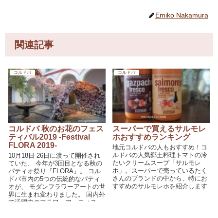
Emiko Nakamura
関連記事
コルドバ
コルドバ
コルドバ 秋のお花のフェス
スーパーで買えるサルモレ
ティバル2019 -Festival
ホおすすめランキング
FLORA 2019-
地元コルドバの人もおすすめ！コ
ルドバの人気郷土料理トマトの冷
10月18日-26日に渡って開催され
たいクリームスープ「サルモレ
ていた、 今年が3回目となる秋の
ホ」。スーパーで売っているたく
パティオ祭り『FLORA』。 コル
さんのブランドの中から、特にお
ドバ市内の5つの伝統的なパティ
すすめのサルモレホを紹介します
オが、 モダンフラワーアートの世
♪
界に生まれ変わりました。 国内外
で活躍中のフラワーアーティス...