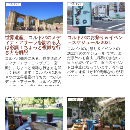
コルドバ
コルドバ
世界遺産、コルドバのメデ
コルドバのお祭り＆イベン
ィナ・アサーラを訪れる人
トスケジュール 2021
は必読！ちょっと複雑な行
コルドバのお祭り＆イベントの
き方を解説
2021年のスケジュール です。ま
だ県外へも自由に移動できない
コルドバ郊外にある、世界遺産メ
日々が続いていて、近々のイベン
ディナ・アサーラ（ザブラー宮
トは中止になっています。今年は
殿）。ちょっと複雑な行き方を詳
パティオ祭りが100周年なので5月
しく解説します！コルドバにある
にはなんとかお祝いできる状況に
４つの世界遺産のうちの一つがメ
なればいいのですが。そのパティ
ディナ・アサーラ。コルドバ市内
オ祭りの動画も貼っておきますの
から西へ7㎞と少し遠いですが見
で、お家から雰囲気をお楽しみく
る価値ありです♪
ださい♪
コルドバ
コルドバ