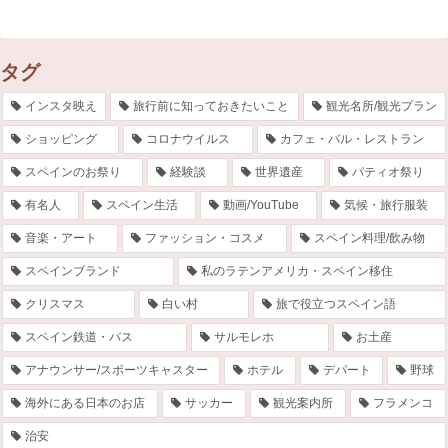
タグ
インスタ映え
旅行前に知っておきたいこと
観光名所/観光プラン
ショッピング
コロナウイルス
カフェ・バル・レストラン
スペインのお祭り
経験談
世界遺産
パティオ祭り
有名人
スペイン生活
動画/YouTube
気候・旅行服装
音楽・アート
ファッション・コスメ
スペイン料理/飲み物
スペインブランド
私のラテンアメリカ・スペイン移住
クリスマス
白い村
旅で役立つスペイン語
スペイン鉄道・バス
サルモレホ
お土産
アナウンサー/スポーツキャスター
ホテル
デパート
野球
海外にある日本のお店
サッカー
観光案内所
フラメンコ
治安