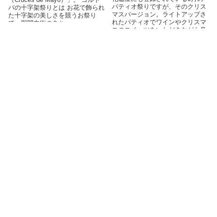
パティオ祭りですが、そのクリス
バの十字架祭りとは お花で飾られ
マスバージョン。ライトアップさ
た十字架の美しさを競うお祭り
れたパティオでワインやクリスマ
で、期間中街のあち...
スのスイーツをいただきながら音
楽も楽しめます♪