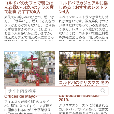
コルドバのカフェで朝ごは
コルドバでカジュアルに楽
ん2♪緑いっぱいのテラス席
しめる！おすすめレストラ
で朝食 おすすめ5店
ン4店
旅先での楽しみのひとつ、朝ごは
スペインのレストランは当たり外
ん。 「朝早いし、近くにどんなカ
れが大きいです。観光客向けのビ
フェがあるか知らないし、 とりあ
ジネスだけでもっているお店もた
えず朝食付きのホテルにしよう」
くさん。レストラン選びに失敗し
と言う人も多いかと思いますが、
ないように、コルドバで郷土料理
地元のカフェで地元の人に交じっ
を気軽に楽しめる、地元の人たち
て朝ごはんを食べるのも、 いろい
にも人気のレストラン4店を紹介
ろ...
します。
コルドバ
コルドバ
コルドバのクリスマス 冬の
パティオ祭り 2019 -La
Fiesta de los Patios de
コルドバ 5月の十字架祭り -
Córdoba en Navidad
Cruces de Mayo-
2019-
フィエスタが続く5月のコルド
クリスマスシーズンに開催される
バ。5月に入ってすぐ、まず最初
コルドバ・パティオ祭り。世界文
に開催されるのが「十字架祭り
化遺産にも登録されている5月の
（Cruces de Mayo）」。 コルド