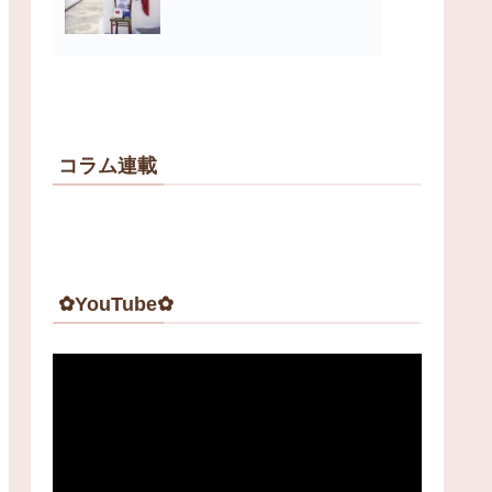
コラム連載
✿YouTube✿
動
画
プ
レ