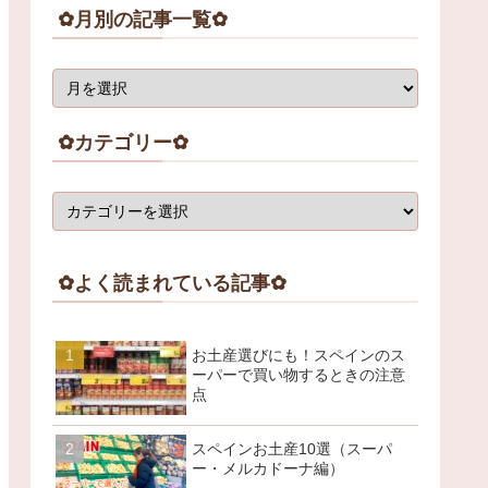
✿月別の記事一覧✿
✿カテゴリー✿
✿よく読まれている記事✿
お土産選びにも！スペインのス
ーパーで買い物するときの注意
点
スペインお土産10選（スーパ
ー・メルカドーナ編）