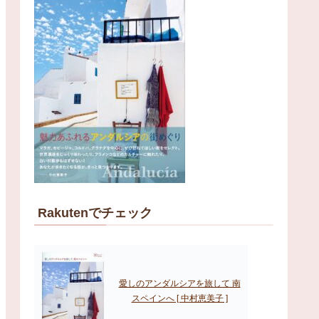
Rakutenでチェック
愛しのアンダルシアを旅して 南
スペインへ [ 中村恵美子 ]