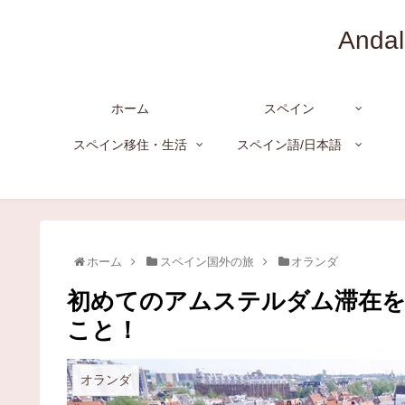
And
ホーム
スペイン
スペイン移住・生活
スペイン語/日本語
ホーム
スペイン国外の旅
オランダ
初めてのアムステルダム滞在を
こと！
オランダ